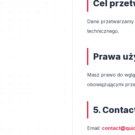
Cel prze
Dane przetwarzamy w
technicznego.
Prawa uż
Masz prawo do wgląd
obowiązującymi prze
5. Contac
Email:
contact@quic