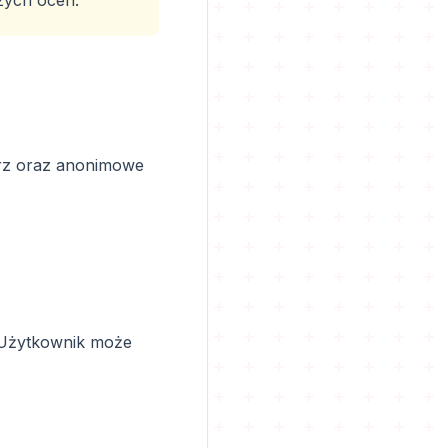
zych ocen.
rz oraz anonimowe
. Użytkownik może