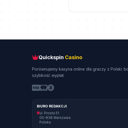
Quickspin
Casino
Porównujemy kasyna online dla graczy z Polski: b
szybkość wypłat.
BIURO REDAKCJI
ul. Prosta 51
00-838 Warszawa
Polska