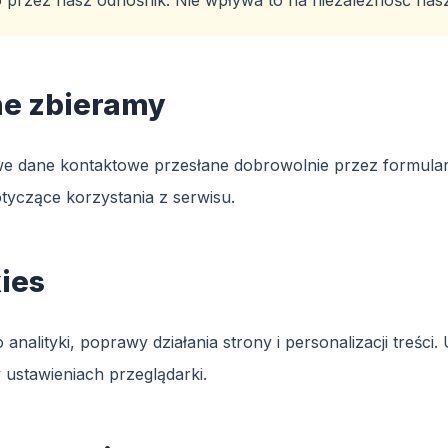
to przez nasz odnośnik. Nie wpływa to na niezależność nas
ne zbieramy
e dane kontaktowe przesłane dobrowolnie przez formula
tyczące korzystania z serwisu.
kies
nalityki, poprawy działania strony i personalizacji treści
 ustawieniach przeglądarki.