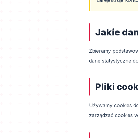
zarejestruje kon
Jakie da
Zbieramy podstawow
dane statystyczne do
Pliki coo
Używamy cookies do a
zarządzać cookies w