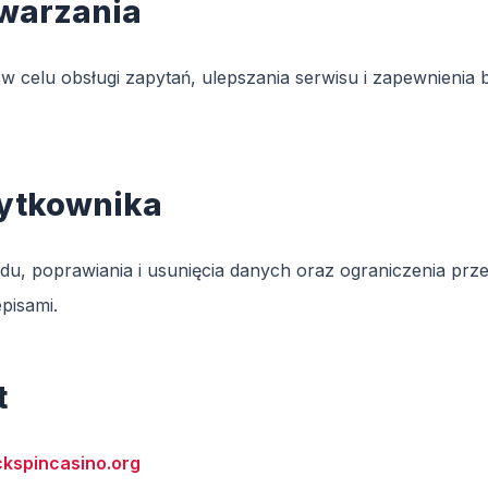
twarzania
 celu obsługi zapytań, ulepszania serwisu i zapewnienia
ytkownika
u, poprawiania i usunięcia danych oraz ograniczenia prze
pisami.
t
kspincasino.org