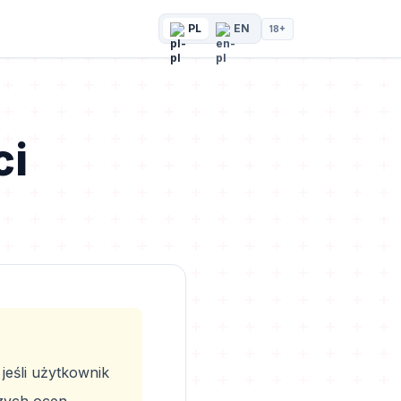
PL
EN
18+
ci
 jeśli użytkownik