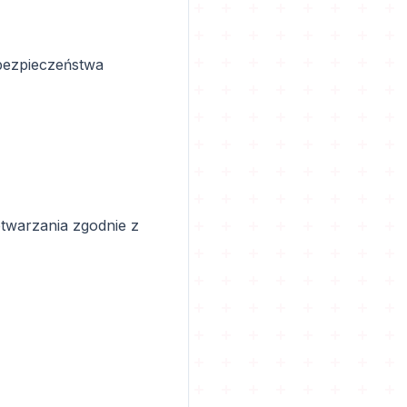
 bezpieczeństwa
twarzania zgodnie z